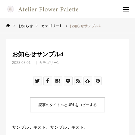
お知らせ
カテゴリー1
お知らせサンプル4
flowerpalette
Instagram
naomi yokoi
Instagram
お知らせサンプル4
お問い合わせ
フォーム
レッスン
カレンダー
2023.08.01
カテゴリー1
ホーム
当教室について
講師のご紹介
記事のタイトルとURLをコピーする
シャビ―＆ナチュラル
サンプルテキスト。サンプルテキスト。
プリザージュ