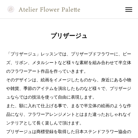
プリザージュ
flowerpalette
Instagram
naomi yokoi
Instagram
「プリザージュ」レッスンでは、プリザーブドフラワーに、ビー
お問い合わせ
フォーム
レッスン
カレンダー
ズ、リボン、メタルシートなど様々な素材を組み合わせて半立体
のフラワーアート作品を作っていきます。
ホーム
そのデザインは、絵画をイメージしたものから、身近にある小物
当教室について
や雑貨、季節のアイテムを演出したものなど様々で、プリザージ
ュならではの技法を使って自由に表現します。
講師のご紹介
また、額に入れて仕上げる事で、まるで半立体の絵画のような作
品になり、フラワーアレンジメントとはまた違ったおしゃれなイ
シャビ―＆ナチュラル
ンテリアとして長く楽しんで頂けます。
プリザージュは商標登録を取得した日本ステンドフラワー協会の
プリザージュ