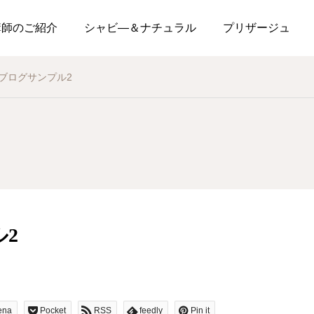
講師のご紹介
シャビ―＆ナチュラル
プリザージュ
ブログサンプル2
2
ena
Pocket
RSS
feedly
Pin it