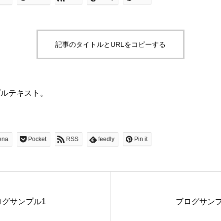
記事のタイトルとURLをコピーする
プルテキスト。
ena
Pocket
RSS
feedly
Pin it
ログサンプル1
ブログサンプ