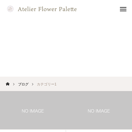
flowerpalette
Instagram
naomi yokoi
Instagram
カテゴリー1
お問い合わせ
フォーム
レッスン
カレンダー
ホーム
当教室について
ブログ
カテゴリー1
講師のご紹介
シャビ―＆ナチュラル
プリザージュ