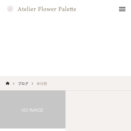
flowerpalette
Instagram
naomi yokoi
Instagram
未分類
お問い合わせ
フォーム
レッスン
カレンダー
ホーム
当教室について
ブログ
未分類
講師のご紹介
シャビ―＆ナチュラル
プリザージュ